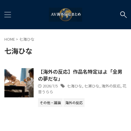
HOME
>
七海ひな
七海ひな
【海外の反応】作品名特定はよ「全男
の夢だな」
2026/7/5
七海ひな
,
七瀬ひな
,
海外の反応
,
花
音うらら
その他・議論
海外の反応