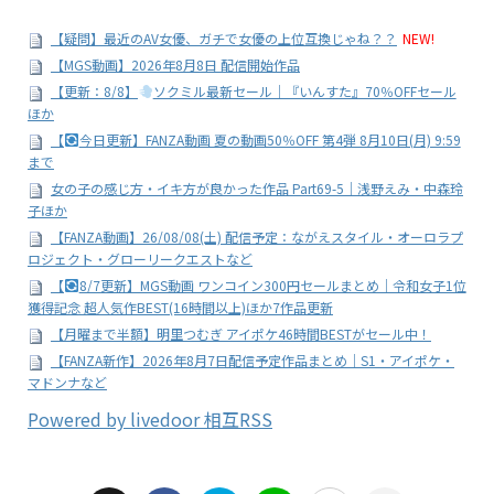
【疑問】最近のAV女優、ガチで女優の上位互換じゃね？？
NEW!
【MGS動画】2026年8月8日 配信開始作品
【更新：8/8】
ソクミル最新セール｜『いんすた』70％OFFセール
ほか
【
今日更新】FANZA動画 夏の動画50％OFF 第4弾 8月10日(月) 9:59
まで
女の子の感じ方・イキ方が良かった作品 Part69-5｜浅野えみ・中森玲
子ほか
【FANZA動画】26/08/08(土) 配信予定：ながえスタイル・オーロラプ
ロジェクト・グローリークエストなど
【
8/7更新】MGS動画 ワンコイン300円セールまとめ｜令和女子1位
獲得記念 超人気作BEST(16時間以上)ほか7作品更新
【月曜まで半額】明里つむぎ アイポケ46時間BESTがセール中！
【FANZA新作】2026年8月7日配信予定作品まとめ｜S1・アイポケ・
マドンナなど
Powered by livedoor 相互RSS