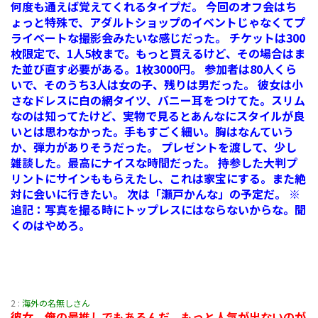
何度も通えば覚えてくれるタイプだ。 今回のオフ会はち
ょっと特殊で、アダルトショップのイベントじゃなくてプ
ライベートな撮影会みたいな感じだった。 チケットは300
枚限定で、1人5枚まで。もっと買えるけど、その場合はま
た並び直す必要がある。1枚3000円。 参加者は80人くら
いで、そのうち3人は女の子、残りは男だった。 彼女は小
さなドレスに白の網タイツ、バニー耳をつけてた。スリム
なのは知ってたけど、実物で見るとあんなにスタイルが良
いとは思わなかった。手もすごく細い。胸はなんていう
か、弾力がありそうだった。 プレゼントを渡して、少し
雑談した。最高にナイスな時間だった。 持参した大判プ
リントにサインももらえたし、これは家宝にする。また絶
対に会いに行きたい。 次は「瀬戸かんな」の予定だ。 ※
追記：写真を撮る時にトップレスにはならないからな。聞
くのはやめろ。
2 :
海外の名無しさん
彼女、俺の最推しでもあるんだ。もっと人気が出ないのが